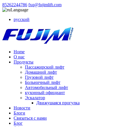
85262244786
fxq@fujimlift.com
Language
русский
Home
О нас
Продукты
Пассажирский лифт
Домашний лифт
Грузовой лифт
Больничный лифт
Автомобильный лифт
кухонный официант
Эскалатор
Движущаяся прогулка
Новости
Блоги
Связаться с нами
Блог