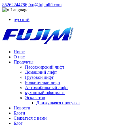
85262244786
fxq@fujimlift.com
Language
русский
Home
О нас
Продукты
Пассажирский лифт
Домашний лифт
Грузовой лифт
Больничный лифт
Автомобильный лифт
кухонный официант
Эскалатор
Движущаяся прогулка
Новости
Блоги
Связаться с нами
Блог