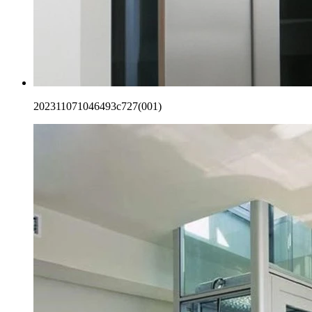
202311071046493c727(001)