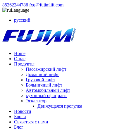
85262244786
fxq@fujimlift.com
Language
русский
Home
О нас
Продукты
Пассажирский лифт
Домашний лифт
Грузовой лифт
Больничный лифт
Автомобильный лифт
кухонный официант
Эскалатор
Движущаяся прогулка
Новости
Блоги
Связаться с нами
Блог