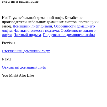
энергии в вашем доме.
Hot Tags: небольшой домашний лифт, Китайские
производители небольших домашних лифтов, поставщики,
завод,
Домашний лифт дизайн
,
Особенности домашнего
лифта
,
Частная стоимость подъема
,
Особенности жилого
лифта
,
Частный подъем
,
Поддержание домашнего лифта
Previous
Стеклянный домашний лифт
Next2
Открытый домашний лифт
You Might Also Like